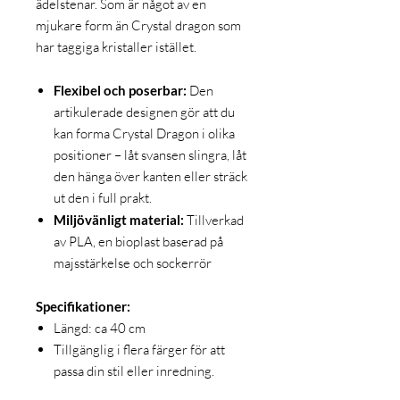
ädelstenar. Som är något av en
mjukare form än Crystal dragon som
har taggiga kristaller istället.
Flexibel och poserbar:
Den
artikulerade designen gör att du
kan forma Crystal Dragon i olika
positioner – låt svansen slingra, låt
den hänga över kanten eller sträck
ut den i full prakt.
Miljövänligt material:
Tillverkad
av PLA, en bioplast baserad på
majsstärkelse och sockerrör
Specifikationer:
Längd: ca 40 cm
Tillgänglig i flera färger för att
passa din stil eller inredning.