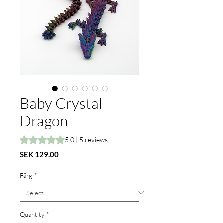
Baby Crystal
Dragon
Rating is 5.0 out of five stars based on 5 reviews
5.0 | 5 reviews
Price
SEK 129.00
Färg
*
Quantity
*