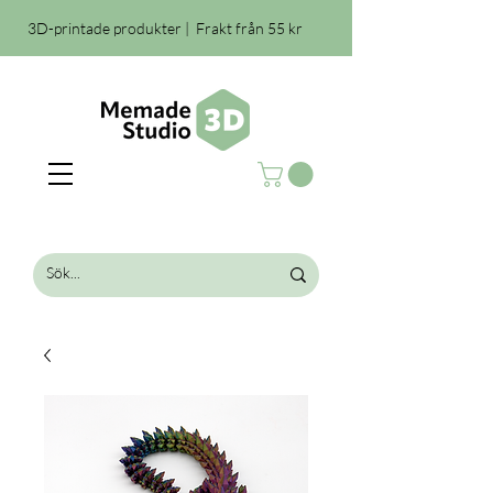
3D-printade produkter | Frakt från 55 kr