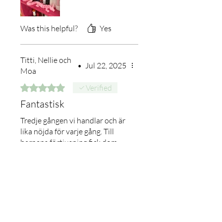
Was this helpful?
Yes
Titti, Nellie och
•
Jul 22, 2025
Moa
Rated 5 out of 5 stars.
Verified
Fantastisk
Tredje gången vi handlar och är
lika nöjda för varje gång. Till
barnens förtjusning fick dom
även en gåva med som var så
söta och fina. Snabbt och
smidigt och mycket välgjorda ❤️
Was this helpful?
Yes
Susan Olander
•
Apr 29, 2025