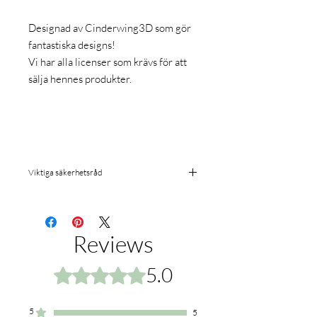
Designad av Cinderwing3D som gör
fantastiska designs!
Vi har alla licenser som krävs för att
sälja hennes produkter.
Viktiga säkerhetsråd
Våra 3D-printade figurer
är dekorationsprodukter och inte
en leksak. För att säkerställa en säker
Reviews
användning av produkten, vänligen följ
dessa riktlinjer:
Ej avsedd för barn under
5.0
Rated 5 out of 5 stars.
14 år.
Produkten innehåller små delar
och ska hållas utom räckhåll för barn
under 3 år på grund av kvävningsrisk.
5
5