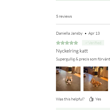
5 reviews
Daniella Jansby
•
Apr 13
Rated 5 out of 5 stars.
Verified
Nyckelring katt
Supergullig & precis som förvän
Was this helpful?
Yes