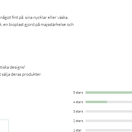
grund av kvävningsri
Vuxen tillsyn rek
hanteras av personer
 något fint på sina nycklar eller väska.
Kontrollera regelb
Om produkten skadas
A, en bioplast gjord på majsstärkelse och
Förvara på en säker
Undvik höga tempe
temperaturer och ka
solljus, i en varm bil
Rengör varsamt
med
eller slipande materi
Användaren ansvarar för
iska designs!
Har du frågor?
Kontakta
t sälja deras produkter.
5 stars
4 stars
3 stars
2 stars
1 star