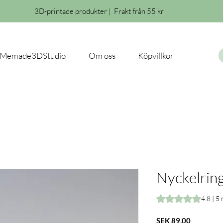
3D-printade produkter | Frakt från 55 kr
Memade3DStudio
Om oss
Köpvillkor
Nyckelring
Rating is 4.8 out o
4.8 | 5
Price
SEK 89.00