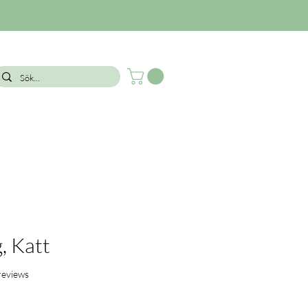
, Katt
f five stars based on 5 reviews
 reviews