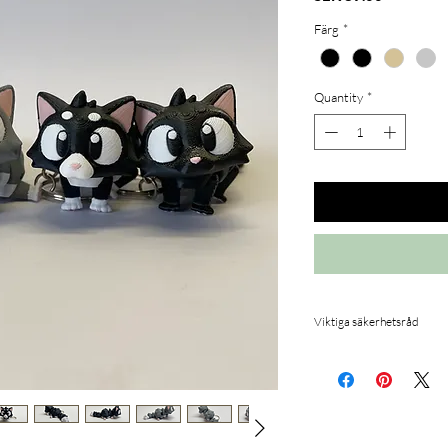
Färg
*
Quantity
*
Viktiga säkerhetsråd
Våra 3D-printade figure
en leksak. För att säker
vänligen följ dessa riktli
Ej avsedd för barn 
delar och ska hållas 