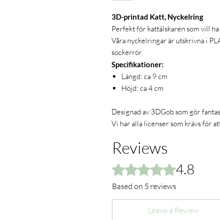
3D-printad Katt, Nyckelring
Perfekt för kattälskaren som vill ha
Våra nyckelringar är utskrivna i PL
sockerrör.
Specifikationer:
Längd: ca 9 cm
Höjd: ca 4 cm
Designad av 3DGob som gör fantast
Vi har alla licenser som krävs för at
Reviews
4.8
Rated 4.8 out of 5 stars.
Based on 5 reviews
Leave a Review