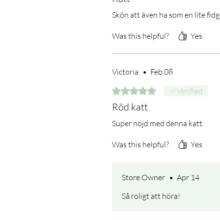
Skön att även ha som en lite fidg
Was this helpful?
Yes
Victoria
•
Feb 08
Rated 5 out of 5 stars.
Verified
Röd katt
Super nöjd med denna katt.
Was this helpful?
Yes
Store Owner
•
Apr 14
Så roligt att höra!