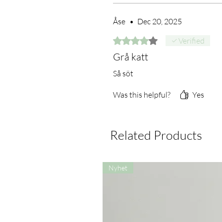
Åse
•
Dec 20, 2025
Rated 4 out of 5 stars.
Verified
Grå katt
Så söt
Was this helpful?
Yes
Related Products
Nyhet