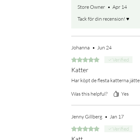
Store Owner
•
Apr 14
Tack för din recension! ♥️
Johanna
•
Jun 24
Rated 5 out of 5 stars.
Verified
Katter
Har köpt de flesta katterna jätte
Was this helpful?
Yes
Jenny Gillberg
•
Jan 17
Rated 5 out of 5 stars.
Verified
Katt