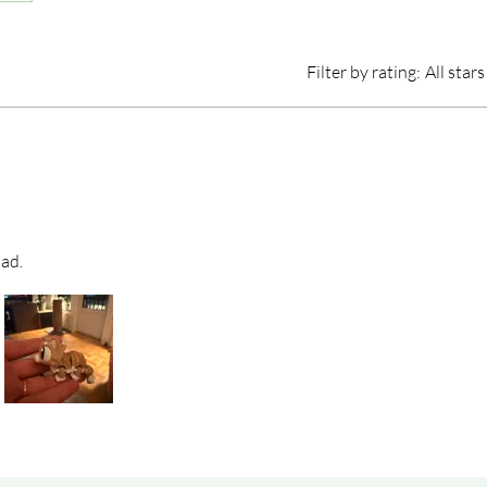
Filter by rating:
All stars
tad.