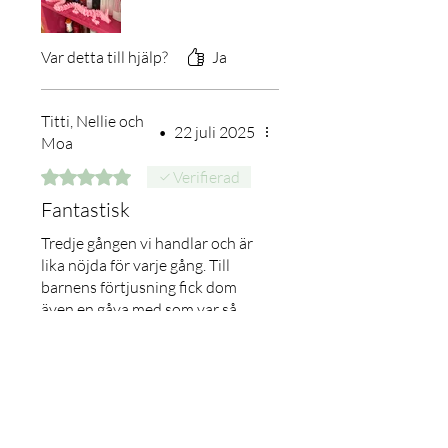
Var detta till hjälp?
Ja
Titti, Nellie och
•
22 juli 2025
Moa
Betygsatt till 5 av 5 stjärnor.
Verifierad
Fantastisk
Tredje gången vi handlar och är
lika nöjda för varje gång. Till
barnens förtjusning fick dom
även en gåva med som var så
söta och fina. Snabbt och
smidigt och mycket välgjorda ❤️
Var detta till hjälp?
Ja
Susan Olander
•
29 apr. 2025