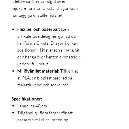
ädelstenar. Som är något av en
mjukare form än Crystal dragon som
har taggiga kristaller istället.
Flexibel och poserbar:
Den
artikulerade designen gör att du
kan forma Crystal Dragon i olika
positioner – låt svansen slingra, låt
den hänga över kanten eller sträck
ut den i full prakt.
Miljövänligt material:
Tillverkad
av PLA, en bioplast baserad på
majsstärkelse och sockerrör
Specifikationer:
Längd: ca 40 cm
Tillgänglig i flera färger för att
passa din stil eller inredning.