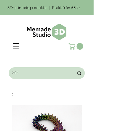
3D-printade produkter | Frakt från 55 kr