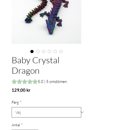
Baby Crystal
Dragon
Betyget är 5.0 av fem stjärnor baserat på 5 omdömen
5.0 | 5 omdömen
Pris
129,00 kr
Färg
*
Antal
*