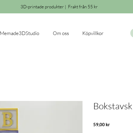
3D-printade produkter | Frakt från 55 kr
Memade3DStudio
Om oss
Köpvillkor
Bokstavsk
Pris
59,00 kr