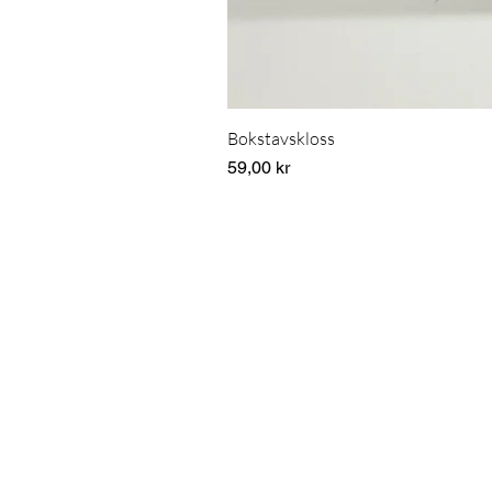
Bokstavskloss
Pris
59,00 kr
Om oss & Kontakt
Info & köpvillkor