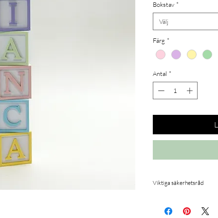
Bokstav
*
Välj
Färg
*
Antal
*
L
Viktiga säkerhetsråd
Våra 3D-printade fig
en leksak. För att s