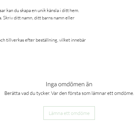
produkten, vänligen f
Ej avsedd för ba
ar kan du skapa en unik känsla i ditt hem.
små delar och ska
. Skriv ditt namn, ditt barns namn eller
år på grund av kv
Vuxen tillsyn 
hanteras av pers
säkerhetsanvisni
h tillverkas efter beställning, vilket innebär
Kontrollera reg
skadade. Om prod
Förvara på en sä
Undvik höga te
temperaturer och
direkt solljus, i 
Rengör varsamt
kemikalier eller 
Inga omdömen än
Användaren ansvarar 
Berätta vad du tycker. Var den första som lämnar ett omdöme.
säkerhetsanvisninga
Har du frågor?
Konta
Lämna ett omdöme